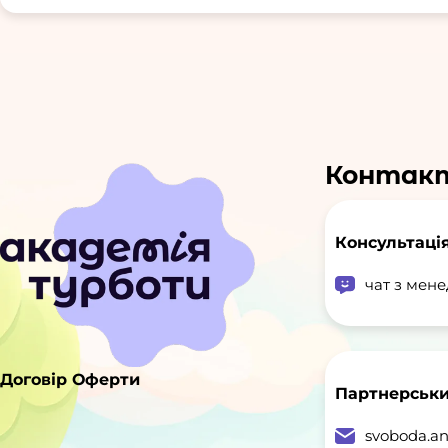
Контак
Консультація
чат з мен
Договір Оферти
Партнерськи
svoboda.a