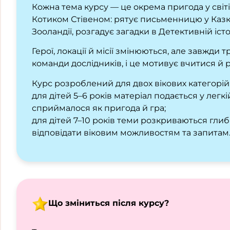
Кожна тема курсу — це окрема пригода у світ
Котиком Стівеном: рятує письменницю у Казков
Зооландії, розгадує загадки в Детективній іст
Герої, локації й місії змінюються, але завжди
команди дослідників, і це мотивує вчитися й 
Курс розроблений для двох вікових категорій
для дітей 5–6 років матеріал подається у легк
сприймалося як пригода й гра;
для дітей 7–10 років теми розкриваються гли
відповідати віковим можливостям та запитам
Що зміниться після курсу?