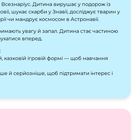
і Всезнаріус. Дитина вирушає у подорож із
ії, шукає скарби у Знавії, досліджує тварин у
орії чи мандрує космосом в Астронавії.
 тримають увагу й запал. Дитина стає частиною
рухатися вперед.
:
ій, казковій ігровій формі — щоб навчання
бше й серйозніше, щоб підтримати інтерес і
.