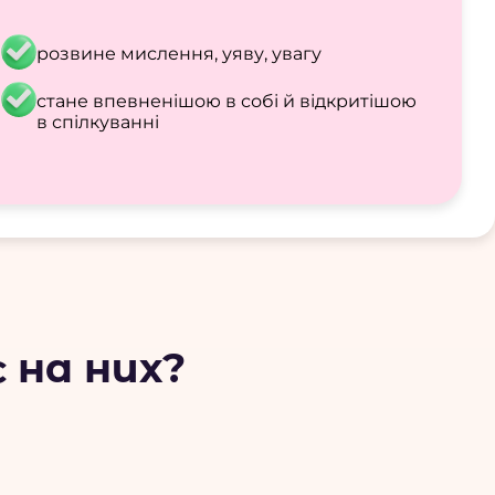
й
розвине мислення, уяву, увагу
стане впевненішою в собі й відкритішою
в спілкуванні
 на них?