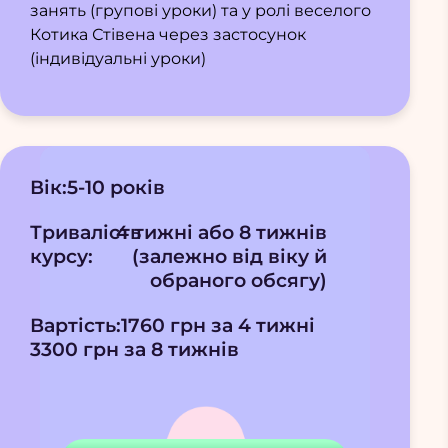
занять (групові уроки) та у ролі веселого
Котика Стівена через застосунок
(індивідуальні уроки)
Вік:
5-10 років
Тривалість
4 тижні або 8 тижнів
курсу:
(залежно від віку й
обраного обсягу)
Вартість:
1760 грн за 4 тижні
3300 грн за 8 тижнів